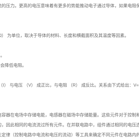
流的压力。更高的电压意味着有更多的势能推动电子通过导体，如果电阻
Ω） 为单位，取决于导体的材料、长度和横截面积及其温度等因素。
高。
线会降低电阻。
I） 与电压 （V） 成正比，与电阻 （R） 成反比。关系由下式给出：
电容器在电场中存储电能，电感器在磁场中存储能量。这些元件对于控制
的，因此相同的电流流过所有元件。在并联电路中，组件通过相同的电压
夫定律（控制电路中电流和电压的流动）等工具来确定不同元件在电路内