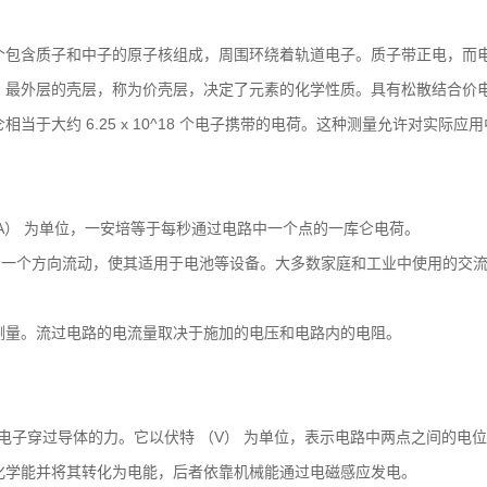
个包含质子和中子的原子核组成，周围环绕着轨道电子。质子带正电，而
。最外层的壳层，称为价壳层，决定了元素的化学性质。具有松散结合价
当于大约 6.25 x 10^18 个电子携带的电荷。这种测量允许对实际
A） 为单位，一安培等于每秒通过电路中一个点的一库仑电荷。
 沿一个方向流动，使其适用于电池等设备。大多数家庭和工业中使用的交流
测量。流过电路的电流量取决于施加的电压和电路内的电阻。
动电子穿过导体的力。它以伏特 （V） 为单位，表示电路中两点之间的电
化学能并将其转化为电能，后者依靠机械能通过电磁感应发电。