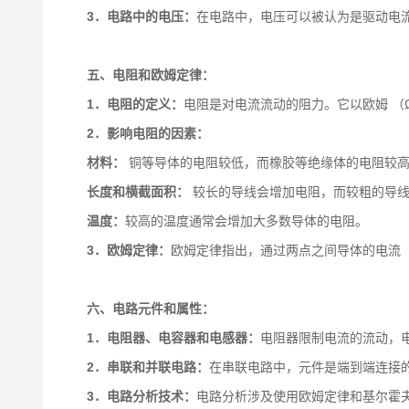
3．电路中的电压：
在电路中，电压可以被认为是驱动电
五、电阻和欧姆定律：
1．电阻的定义：
电阻是对电流流动的阻力。它以欧姆 （
2．影响电阻的因素：
材料：
铜等导体的电阻较低，而橡胶等绝缘体的电阻较
长度和横截面积：
较长的导线会增加电阻，而较粗的导
温度：
较高的温度通常会增加大多数导体的电阻。
3．欧姆定律：
欧姆定律指出，通过两点之间导体的电流 （
六、电路元件和属性：
1．电阻器、电容器和电感器：
电阻器限制电流的流动，
2．串联和并联电路：
在串联电路中，元件是端到端连接
3．电路分析技术：
电路分析涉及使用欧姆定律和基尔霍